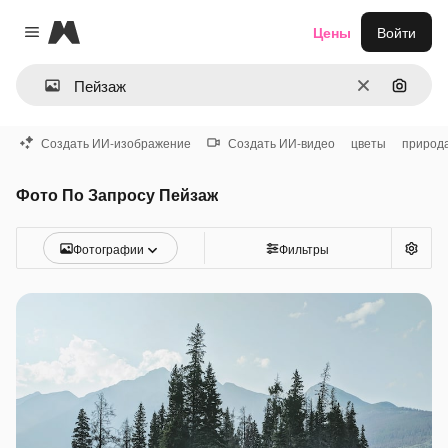
Magnific
Цены
Войти
Close menu
Очистить
Поиск 
Создать ИИ-изображение
Создать ИИ-видео
цветы
природ
Фото По Запросу Пейзаж
Фотографии
Фильтры