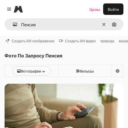
Magnific
Цены
Войти
Close menu
Очистить
Поиск 
Создать ИИ-изображение
Создать ИИ-видео
природа
кошк
Фото По Запросу Пенсия
Фотографии
Фильтры