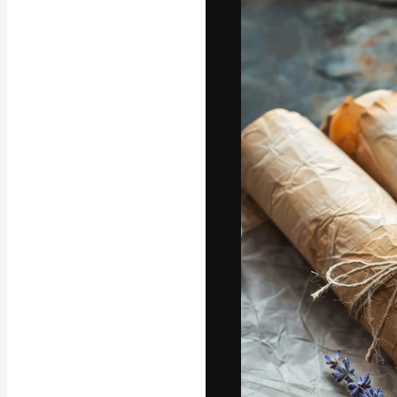
Креативная пл
ваших лучших 
подписчиков с
предприятий, а
Pусский