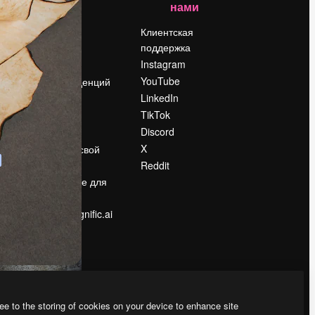
нами
Цены
о
О нас
Клиентская
поддержка
Reviews
Instagram
Вакансии
YouTube
Поиск тенденций
LinkedIn
Блог
TikTok
События
Discord
Slidesgo
ости
X
Продайте свой
контент
Reddit
в
Помещение для
прессы
Ищете magnific.ai
ee to the storing of cookies on your device to enhance site