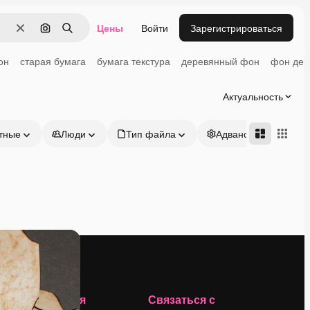
Цены
Войти
Зарегистрироваться
Очистить
Поиск по изображению
Поиск
он
старая бумага
бумага текстура
деревянный фон
фон дер
Актуальность
тные
Люди
Тип файла
Адвансд
Компания
Связаться с