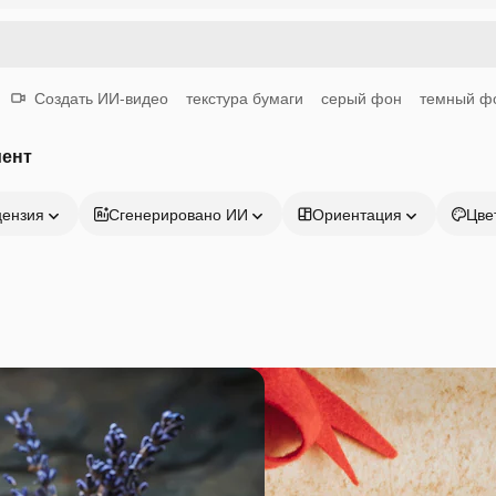
Создать ИИ-видео
текстура бумаги
серый фон
темный ф
мент
цензия
Сгенерировано ИИ
Ориентация
Цве
Продукция
Начать