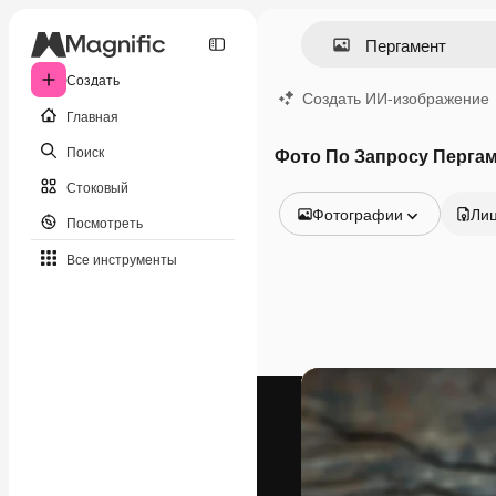
Создать
Создать ИИ-изображение
Главная
Поиск
Фото По Запросу Перга
Стоковый
Фотографии
Ли
Посмотреть
Все изображения
Все инструменты
Векторы
Иллюстрации
Фотографии
PSD
Шаблоны
Мокапы
Видео
Видеоролик
Моушн-дизайн
Видеошаблоны
Иконки
3D-модели
Шрифты