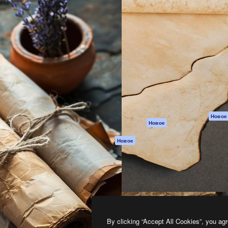
атформа для создания
Spaces
Academy
работ. Более 1 миллиона
ИИ-помощник
Документация п
реди креаторов,
Пакету ИИ
Генератор
гентств и студий.
изображений ИИ
Служба
поддержки
Генератор видео
ИИ
Условия и
положения
Генератор голоса
на основе ИИ
Политика
конфиденциальн
Стоковый контент
Оригиналы
MCP для
Новое
Новое
Claude/ChatGPT
Политика файло
cookie
Агенты
Новое
Центр доверия
API
Партнеры
Мобильное
приложение
Предприятие
Все инструменты
Magnific
By clicking “Accept All Cookies”, you agr