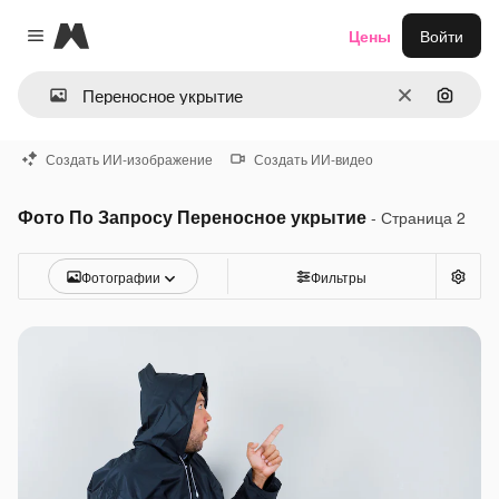
Magnific
Цены
Войти
Close menu
Очистить
Поиск 
Создать ИИ-изображение
Создать ИИ-видео
Фото По Запросу Переносное укрытие
- Страница 2
Фотографии
Фильтры