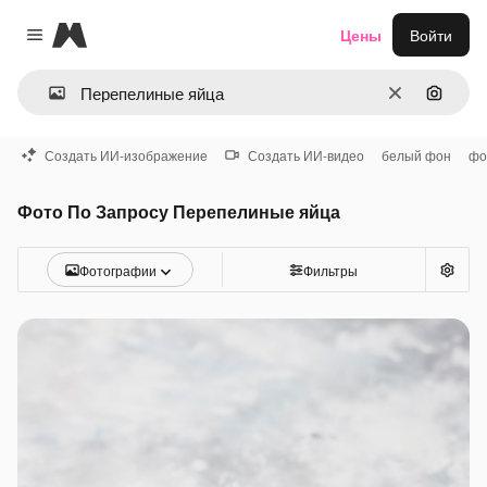
Magnific
Цены
Войти
Close menu
Очистить
Поиск 
Создать ИИ-изображение
Создать ИИ-видео
белый фон
фо
Фото По Запросу Перепелиные яйца
Фотографии
Фильтры