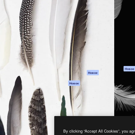
атформа для создания
Spaces
Academy
работ. Более 1 миллиона
ИИ-помощник
Документация п
реди креаторов,
Пакету ИИ
Генератор
гентств и студий.
изображений ИИ
Служба
поддержки
Генератор видео
ИИ
Условия и
положения
Генератор голоса
на основе ИИ
Политика
конфиденциальн
Стоковый контент
Оригиналы
MCP для
Новое
Новое
Claude/ChatGPT
Политика файло
cookie
Агенты
Новое
Центр доверия
API
Партнеры
Мобильное
приложение
Предприятие
Все инструменты
Magnific
By clicking “Accept All Cookies”, you agr