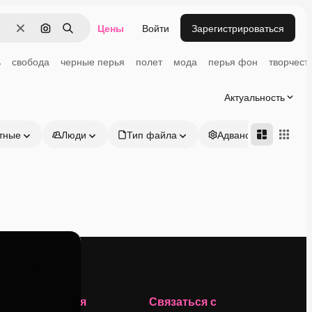
Цены
Войти
Зарегистрироваться
Очистить
Поиск по изображению
Поиск
ь
свобода
черные перья
полет
мода
перья фон
творчест
Актуальность
тные
Люди
Тип файла
Адвансд
Компания
Связаться с