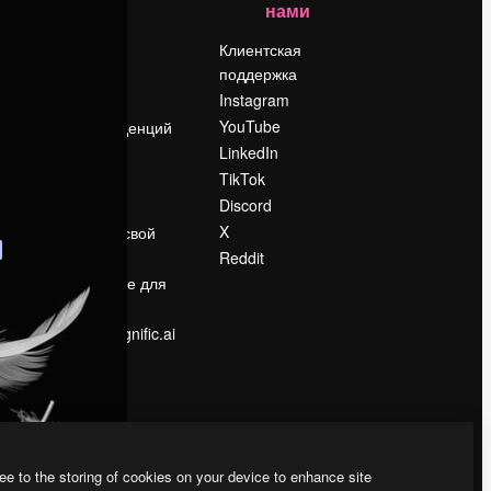
нами
Цены
о
О нас
Клиентская
поддержка
Reviews
Instagram
Вакансии
YouTube
Поиск тенденций
LinkedIn
Блог
TikTok
События
Discord
Slidesgo
ости
X
Продайте свой
контент
Reddit
в
Помещение для
прессы
Ищете magnific.ai
ee to the storing of cookies on your device to enhance site