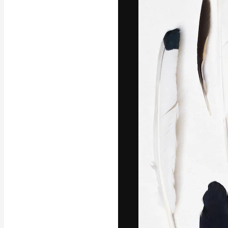
Креативная пл
ваших лучших 
подписчиков с
предприятий, а
Pусский