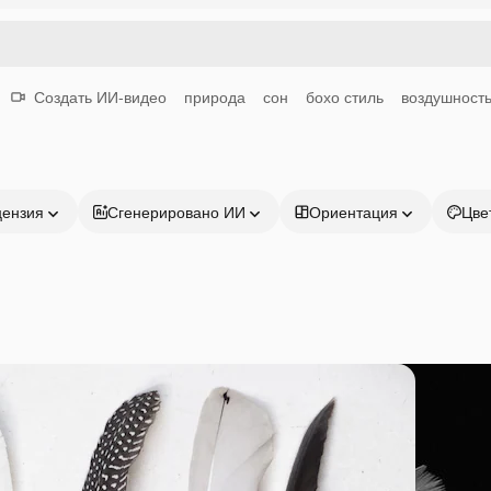
Создать ИИ-видео
природа
сон
бохо стиль
воздушност
цензия
Сгенерировано ИИ
Ориентация
Цве
Продукция
Начать