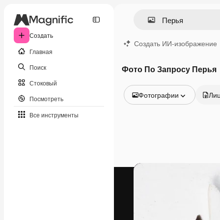
Создать
Создать ИИ-изображение
Главная
Поиск
Фото По Запросу Перья
Стоковый
Фотографии
Ли
Посмотреть
Все изображения
Все инструменты
Векторы
Иллюстрации
Фотографии
PSD
Шаблоны
Мокапы
Видео
Видеоролик
Моушн-дизайн
Видеошаблоны
Иконки
3D-модели
Шрифты