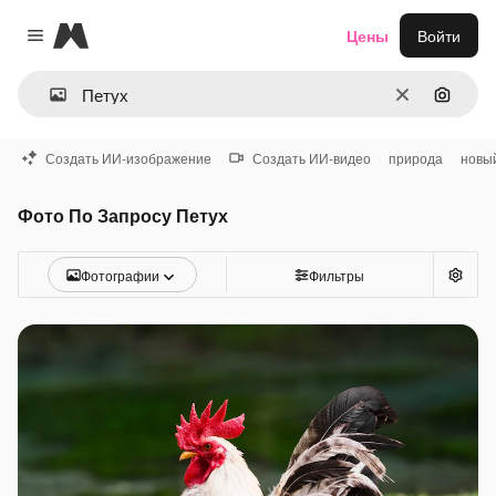
Magnific
Цены
Войти
Close menu
Очистить
Поиск 
Создать ИИ-изображение
Создать ИИ-видео
природа
новый
Фото По Запросу Петух
Фотографии
Фильтры