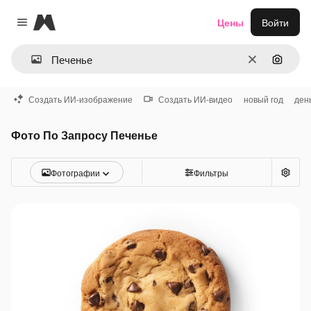
Magnific
Цены
Войти
Close menu
Очистить
Поиск 
Создать ИИ-изображение
Создать ИИ-видео
новый год
ден
Фото По Запросу Печенье
Фотографии
Фильтры