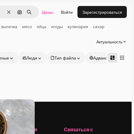
Цены
Войти
Зарегистрироваться
Очистить
Поиск по изображению
Поиск
выпечка
мясо
яйца
ягоды
кулинария
сахар
Актуальность
тные
Люди
Тип файла
Адвансд
Компания
Связаться с