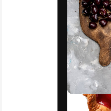
Креативная пл
ваших лучших 
подписчиков с
предприятий, а
Pусский