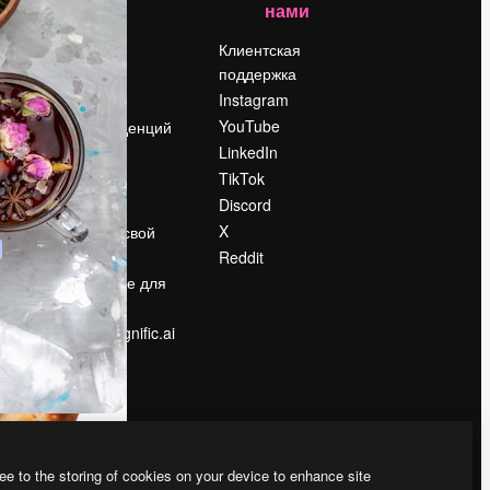
нами
Цены
о
О нас
Клиентская
поддержка
Reviews
Instagram
Вакансии
YouTube
Поиск тенденций
LinkedIn
Блог
TikTok
События
Discord
Slidesgo
ости
X
Продайте свой
контент
Reddit
в
Помещение для
прессы
Ищете magnific.ai
ee to the storing of cookies on your device to enhance site