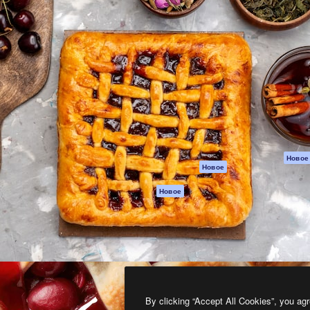
атформа для создания
Spaces
Academy
работ. Более 1 миллиона
ИИ-помощник
Документация п
реди креаторов,
Пакету ИИ
Генератор
гентств и студий.
изображений ИИ
Служба
поддержки
Генератор видео
ИИ
Условия и
положения
Генератор голоса
на основе ИИ
Политика
конфиденциальн
Стоковый контент
Оригиналы
MCP для
Новое
Новое
Claude/ChatGPT
Политика файло
cookie
Агенты
Новое
Центр доверия
API
Партнеры
Мобильное
приложение
Предприятие
Все инструменты
Magnific
By clicking “Accept All Cookies”, you agr