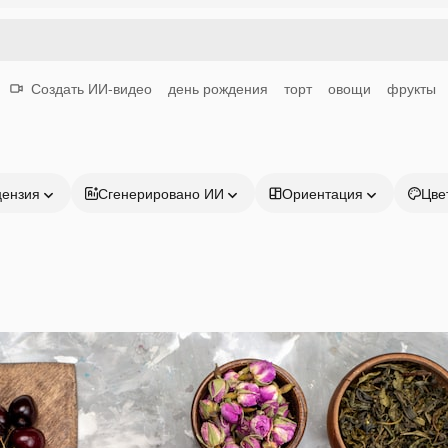
Создать ИИ-видео
день рождения
торт
овощи
фрукты
цензия
Сгенерировано ИИ
Ориентация
Цве
Продукция
Начать