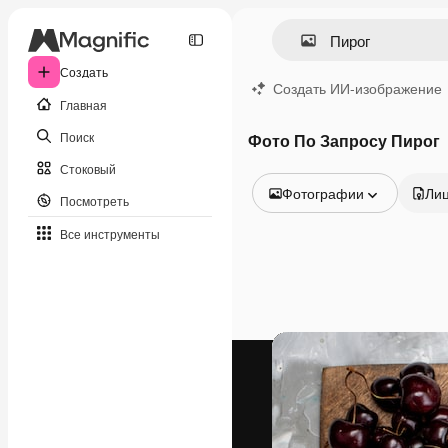
Создать
Создать ИИ-изображение
Главная
Поиск
Фото По Запросу Пирог
Стоковый
Фотографии
Ли
Посмотреть
Все изображения
Все инструменты
Векторы
Иллюстрации
Фотографии
PSD
Шаблоны
Мокапы
Видео
Видеоролик
Моушн-дизайн
Видеошаблоны
Иконки
3D-модели
Шрифты