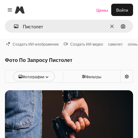
Magnific
Цены
Войти
Close menu
Очистить
Поиск 
Создать ИИ-изображение
Создать ИИ-видео
самолет
огонь
Фото По Запросу Пистолет
Фотографии
Фильтры