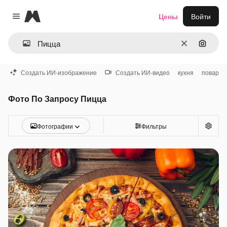
Magnific
Цены
Войти
Close menu
Очистить
Поиск 
Создать ИИ-изображение
Создать ИИ-видео
кухня
повар
Фото По Запросу Пицца
Фотографии
Фильтры