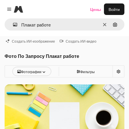
Magnific
Цены
Войти
Close menu
Очистить
Поиск 
Создать ИИ-изображение
Создать ИИ-видео
Фото По Запросу Плакат работе
Фотографии
Фильтры