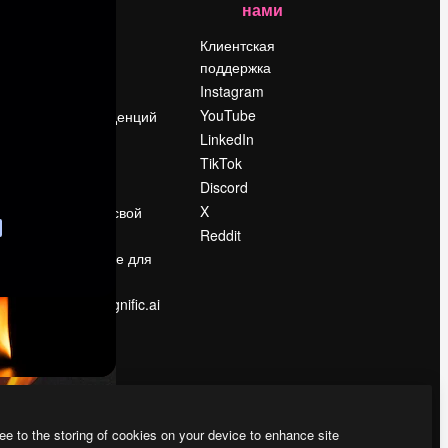
нами
Цены
о
О нас
Клиентская
поддержка
Reviews
Instagram
Вакансии
YouTube
Поиск тенденций
LinkedIn
Блог
TikTok
События
Discord
Slidesgo
ости
X
Продайте свой
контент
Reddit
в
Помещение для
прессы
Ищете magnific.ai
ee to the storing of cookies on your device to enhance site