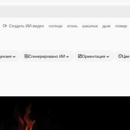
Создать ИИ-видео
солнце
огонь
шашлык
дым
пожар
цензия
Сгенерировано ИИ
Ориентация
Цве
Продукция
Начать