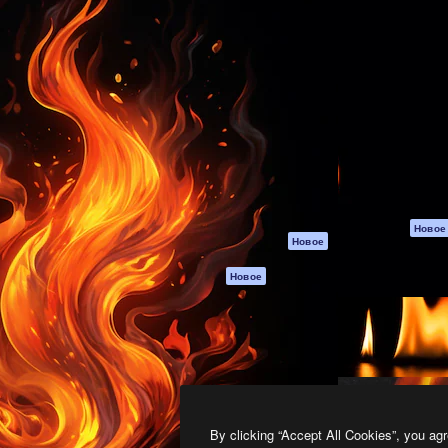
атформа для создания
Spaces
Academy
работ. Более 1 миллиона
ИИ-помощник
Документация п
реди креаторов,
Пакету ИИ
Генератор
гентств и студий.
изображений ИИ
Служба
поддержки
Генератор видео
ИИ
Условия и
положения
Генератор голоса
на основе ИИ
Политика
конфиденциальн
Стоковый контент
Оригиналы
MCP для
Новое
Новое
Claude/ChatGPT
Политика файло
cookie
Агенты
Новое
Центр доверия
API
Партнеры
Мобильное
приложение
Предприятие
Все инструменты
Magnific
By clicking “Accept All Cookies”, you agr