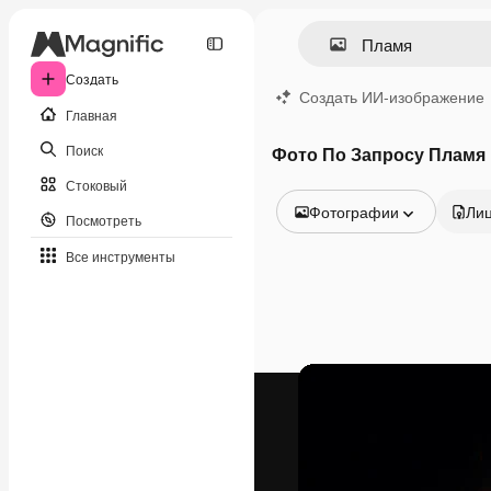
Создать
Создать ИИ-изображение
Главная
Поиск
Фото По Запросу Пламя
Стоковый
Фотографии
Ли
Посмотреть
Все изображения
Все инструменты
Векторы
Иллюстрации
Фотографии
PSD
Шаблоны
Мокапы
Видео
Видеоролик
Моушн-дизайн
Видеошаблоны
Иконки
3D-модели
Шрифты