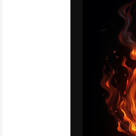
Креативная пл
ваших лучших 
подписчиков с
предприятий, а
Pусский