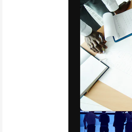
Креативная пл
ваших лучших 
подписчиков с
предприятий, а
Pусский