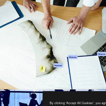
атформа для создания
Spaces
Academy
работ. Более 1 миллиона
ИИ-помощник
Документация п
реди креаторов,
Пакету ИИ
Генератор
гентств и студий.
изображений ИИ
Служба
поддержки
Генератор видео
ИИ
Условия и
положения
Генератор голоса
на основе ИИ
Политика
конфиденциальн
Стоковый контент
Оригиналы
MCP для
Новое
Новое
Claude/ChatGPT
Политика файло
cookie
Агенты
Новое
Центр доверия
API
Партнеры
Мобильное
приложение
Предприятие
Все инструменты
Magnific
By clicking “Accept All Cookies”, you agr