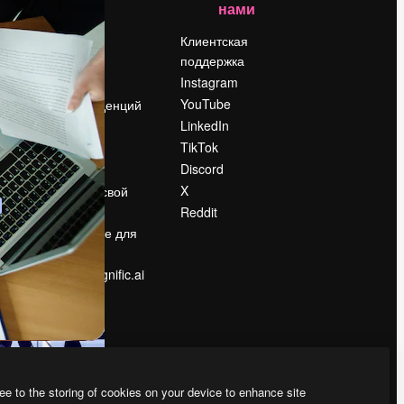
нами
Цены
о
О нас
Клиентская
поддержка
Reviews
Instagram
Вакансии
YouTube
Поиск тенденций
LinkedIn
Блог
TikTok
События
Discord
Slidesgo
ости
X
Продайте свой
контент
Reddit
в
Помещение для
прессы
Ищете magnific.ai
ee to the storing of cookies on your device to enhance site