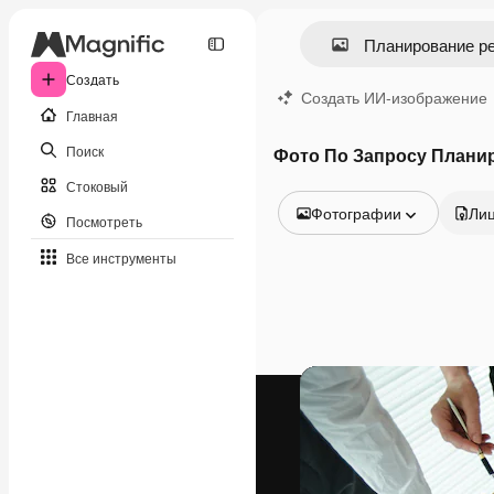
Создать
Создать ИИ-изображение
Главная
Поиск
Фото По Запросу Плани
Стоковый
Фотографии
Ли
Посмотреть
Все изображения
Все инструменты
Векторы
Иллюстрации
Фотографии
PSD
Шаблоны
Мокапы
Видео
Видеоролик
Моушн-дизайн
Видеошаблоны
Иконки
3D-модели
Шрифты