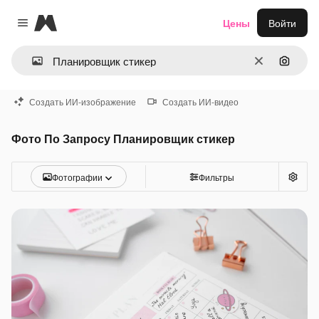
Magnific
Цены
Войти
Close menu
Очистить
Поиск 
Создать ИИ-изображение
Создать ИИ-видео
Фото По Запросу Планировщик стикер
Фотографии
Фильтры