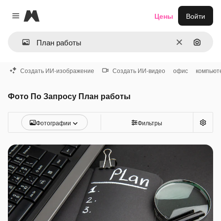
Magnific
Цены
Войти
Close menu
Очистить
Поиск 
Создать ИИ-изображение
Создать ИИ-видео
офис
компьют
Фото По Запросу План работы
Фотографии
Фильтры