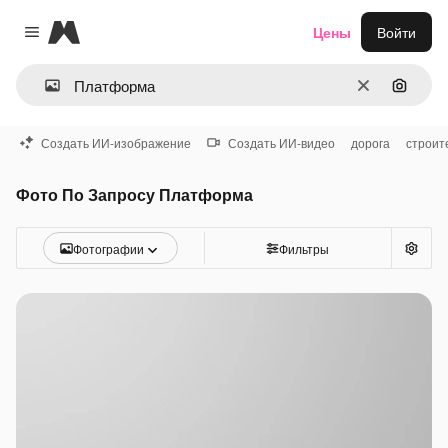
Magnific
Цены
Войти
Close menu
Очистить
Поиск 
Создать ИИ-изображение
Создать ИИ-видео
дорога
строит
Фото По Запросу Платформа
Фотографии
Фильтры