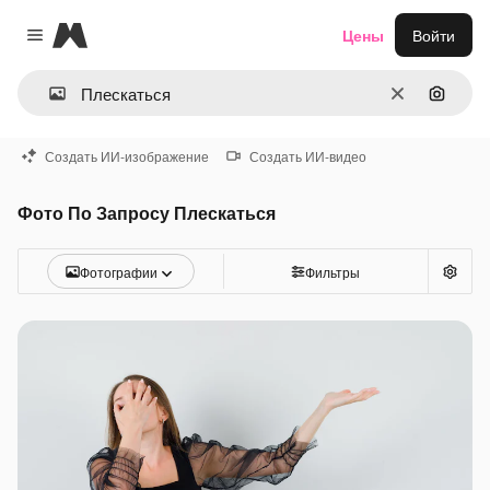
Magnific
Цены
Войти
Close menu
Очистить
Поиск 
Создать ИИ-изображение
Создать ИИ-видео
Фото По Запросу Плескаться
Фотографии
Фильтры