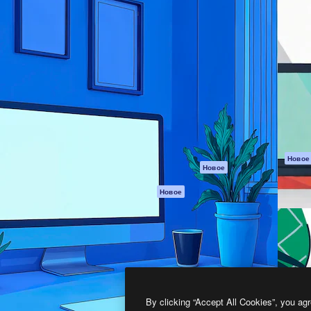
атформа для создания
Spaces
Academy
работ. Более 1 миллиона
ИИ-помощник
Документация п
реди креаторов,
Пакету ИИ
Генератор
гентств и студий.
изображений ИИ
Служба
поддержки
Генератор видео
ИИ
Условия и
положения
Генератор голоса
на основе ИИ
Политика
конфиденциальн
Стоковый контент
Оригиналы
MCP для
Новое
Новое
Claude/ChatGPT
Политика файло
cookie
Агенты
Новое
Центр доверия
API
Партнеры
Мобильное
приложение
Предприятие
Все инструменты
Magnific
By clicking “Accept All Cookies”, you agr