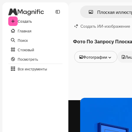
Создать
Создать ИИ-изображение
Главная
Поиск
Фото По Запросу Плоска
Стоковый
Фотографии
Ли
Посмотреть
Все изображения
Все инструменты
Векторы
Иллюстрации
Фотографии
PSD
Шаблоны
Мокапы
Видео
Видеоролик
Моушн-дизайн
Видеошаблоны
Иконки
3D-модели
Шрифты