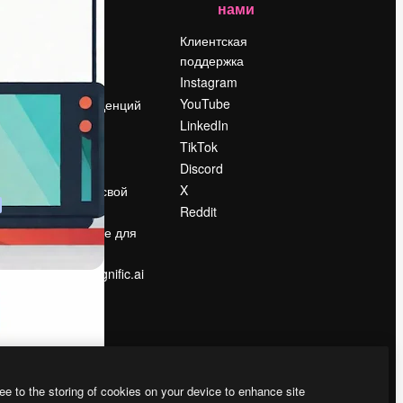
нами
Цены
о
О нас
Клиентская
поддержка
Reviews
Instagram
Вакансии
YouTube
Поиск тенденций
LinkedIn
Блог
TikTok
События
Discord
Slidesgo
ости
X
Продайте свой
контент
Reddit
в
Помещение для
прессы
Ищете magnific.ai
ee to the storing of cookies on your device to enhance site