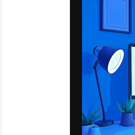
Креативная пл
ваших лучших 
подписчиков с
предприятий, а
Pусский