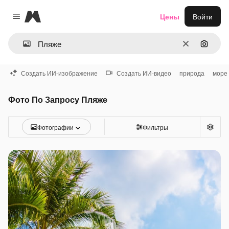
Magnific
Цены
Войти
Close menu
Очистить
Поиск 
Создать ИИ-изображение
Создать ИИ-видео
природа
море
Фото По Запросу Пляже
Фотографии
Фильтры