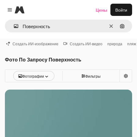
Magnific
Цены
Войти
Close menu
Очистить
Поиск 
Создать ИИ-изображение
Создать ИИ-видео
природа
пляж
Фото По Запросу Поверхность
Фотографии
Фильтры