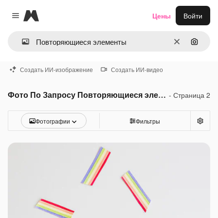
Magnific
Цены
Войти
Close menu
Очистить
Поиск 
Создать ИИ-изображение
Создать ИИ-видео
Фото По Запросу Повторяющиеся элементы
- Страница 2
Фотографии
Фильтры