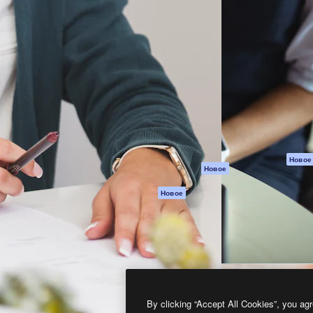
атформа для создания
Spaces
Academy
работ. Более 1 миллиона
ИИ-помощник
Документация п
реди креаторов,
Пакету ИИ
Генератор
гентств и студий.
изображений ИИ
Служба
поддержки
Генератор видео
ИИ
Условия и
положения
Генератор голоса
на основе ИИ
Политика
конфиденциальн
Стоковый контент
Оригиналы
MCP для
Новое
Новое
Claude/ChatGPT
Политика файло
cookie
Агенты
Новое
Центр доверия
API
Партнеры
Мобильное
приложение
Предприятие
Все инструменты
Magnific
By clicking “Accept All Cookies”, you agr