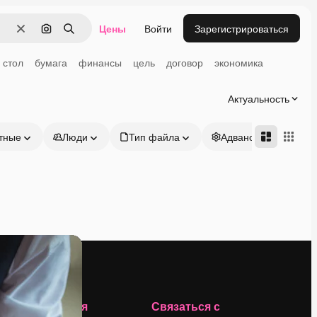
Цены
Войти
Зарегистрироваться
Очистить
Поиск по изображению
Поиск
стол
бумага
финансы
цель
договор
экономика
Актуальность
тные
Люди
Тип файла
Адвансд
Компания
Связаться с