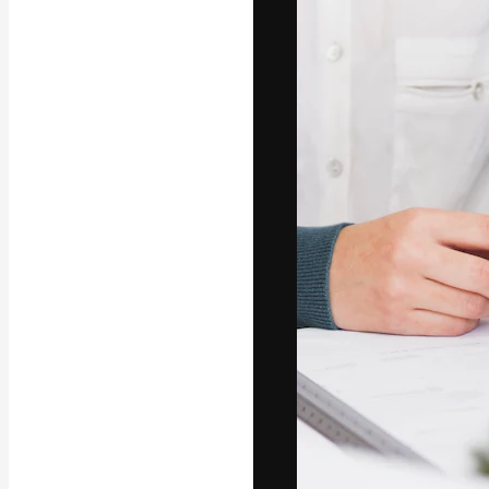
Креативная пл
ваших лучших 
подписчиков с
предприятий, а
Pусский