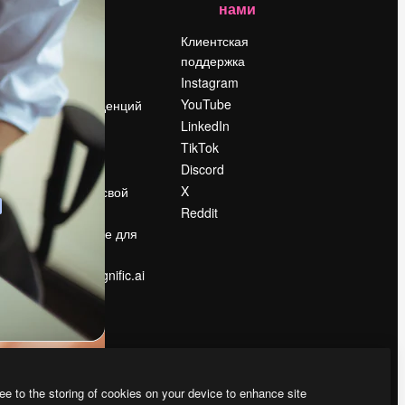
нами
Цены
о
О нас
Клиентская
поддержка
Reviews
Instagram
Вакансии
YouTube
Поиск тенденций
LinkedIn
Блог
TikTok
События
Discord
Slidesgo
ости
X
Продайте свой
контент
Reddit
в
Помещение для
прессы
Ищете magnific.ai
ee to the storing of cookies on your device to enhance site