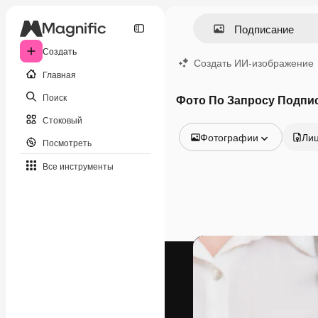
Создать
Создать ИИ-изображение
Главная
Поиск
Фото По Запросу Подпи
Стоковый
Фотографии
Ли
Посмотреть
Все изображения
Все инструменты
Векторы
Иллюстрации
Фотографии
PSD
Шаблоны
Мокапы
Видео
Видеоролик
Моушн-дизайн
Видеошаблоны
Иконки
3D-модели
Шрифты