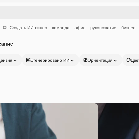
Создать ИИ-видео
команда
офис
рукопожатие
бизнес
сание
цензия
Сгенерировано ИИ
Ориентация
Цве
Продукция
Начать