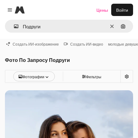
Magnific
Цены
Войти
Close menu
Очистить
Поиск 
Создать ИИ-изображение
Создать ИИ-видео
молодые девушк
Фото По Запросу Подруги
Фотографии
Фильтры