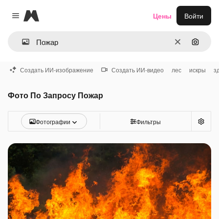
Magnific
Цены
Войти
Close menu
Очистить
Поиск 
Создать ИИ-изображение
Создать ИИ-видео
лес
искры
з
Фото По Запросу Пожар
Фотографии
Фильтры