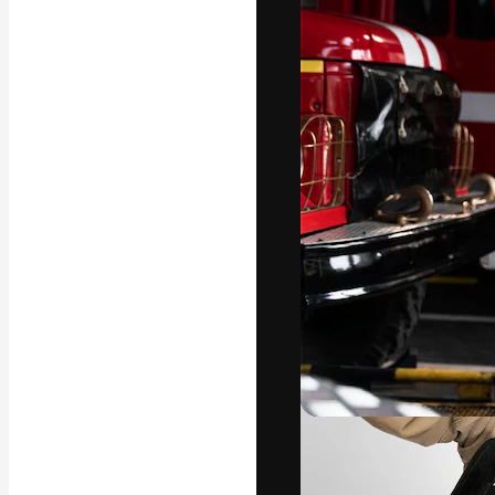
Креативная пл
ваших лучших 
подписчиков с
предприятий, а
Pусский