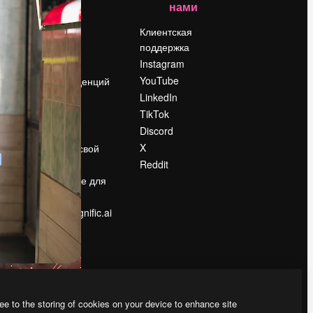
нами
Цены
о
О нас
Клиентская
поддержка
Reviews
Instagram
Вакансии
YouTube
Поиск тенденций
LinkedIn
Блог
TikTok
События
Discord
Slidesgo
ости
X
Продайте свой
контент
Reddit
в
Помещение для
прессы
Ищете magnific.ai
ee to the storing of cookies on your device to enhance site