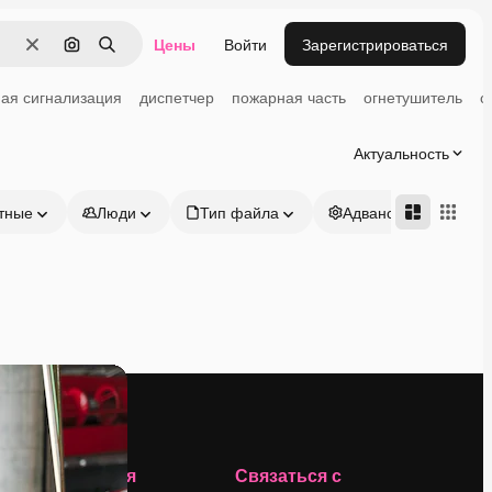
Цены
Войти
Зарегистрироваться
Очистить
Поиск по изображению
Поиск
ая сигнализация
диспетчер
пожарная часть
огнетушитель
с
Актуальность
тные
Люди
Тип файла
Адвансд
Компания
Связаться с