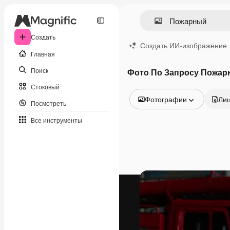
Создать
Создать ИИ-изображение
Главная
Поиск
Фото По Запросу Пожа
Стоковый
Фотографии
Ли
Посмотреть
Все изображения
Все инструменты
Векторы
Иллюстрации
Фотографии
PSD
Шаблоны
Мокапы
Видео
Видеоролик
Моушн-дизайн
Видеошаблоны
Иконки
3D-модели
Шрифты