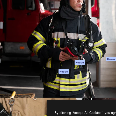
атформа для создания
Spaces
Academy
работ. Более 1 миллиона
ИИ-помощник
Документация п
реди креаторов,
Пакету ИИ
Генератор
гентств и студий.
изображений ИИ
Служба
поддержки
Генератор видео
ИИ
Условия и
положения
Генератор голоса
на основе ИИ
Политика
конфиденциальн
Стоковый контент
Оригиналы
MCP для
Новое
Новое
Claude/ChatGPT
Политика файло
cookie
Агенты
Новое
Центр доверия
API
Партнеры
Мобильное
приложение
Предприятие
Все инструменты
Magnific
By clicking “Accept All Cookies”, you agr