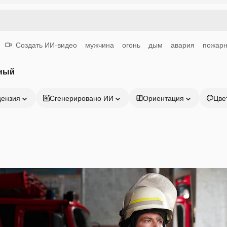
Создать ИИ-видео
мужчина
огонь
дым
авария
пожарн
рный
цензия
Сгенерировано ИИ
Ориентация
Цве
Продукция
Начать