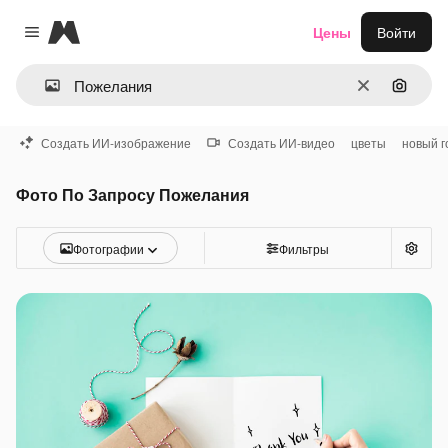
Magnific
Цены
Войти
Close menu
Очистить
Поиск 
Создать ИИ-изображение
Создать ИИ-видео
цветы
новый г
Фото По Запросу Пожелания
Фотографии
Фильтры