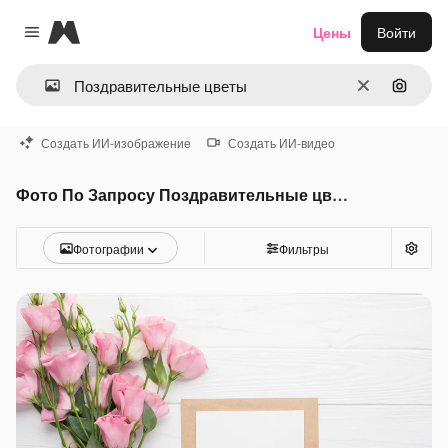
Magnific
Цены
Войти
Close menu
Очистить
Поиск 
Создать ИИ-изображение
Создать ИИ-видео
Фото По Запросу Поздравительные цветы
Фотографии
Фильтры