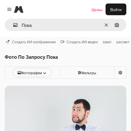
Magnific
Цены
Войти
Close menu
Очистить
Поиск 
Создать ИИ-изображение
Создать ИИ-видео
закат
рассвет
Фото По Запросу Пока
Фотографии
Фильтры