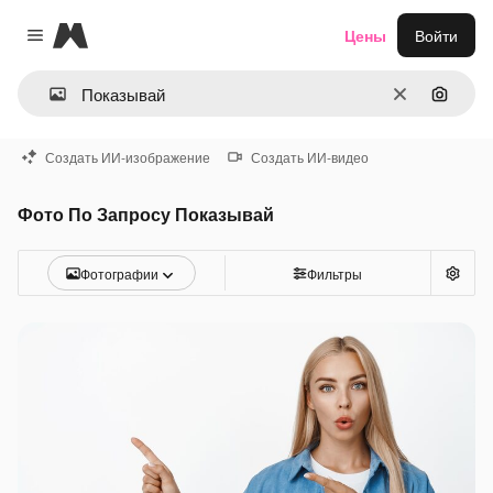
Magnific
Цены
Войти
Close menu
Очистить
Поиск 
Создать ИИ-изображение
Создать ИИ-видео
Фото По Запросу Показывай
Фотографии
Фильтры