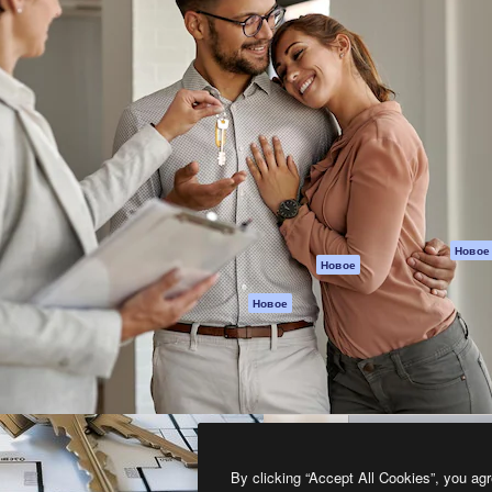
атформа для создания
Spaces
Academy
работ. Более 1 миллиона
ИИ-помощник
Документация п
реди креаторов,
Пакету ИИ
Генератор
гентств и студий.
изображений ИИ
Служба
поддержки
Генератор видео
ИИ
Условия и
положения
Генератор голоса
на основе ИИ
Политика
конфиденциальн
Стоковый контент
Оригиналы
MCP для
Новое
Новое
Claude/ChatGPT
Политика файло
cookie
Агенты
Новое
Центр доверия
API
Партнеры
Мобильное
приложение
Предприятие
Все инструменты
Magnific
By clicking “Accept All Cookies”, you agr