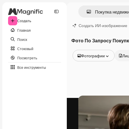
Создать
Создать ИИ-изображение
Главная
Поиск
Фото По Запросу Покуп
Стоковый
Фотографии
Ли
Посмотреть
Все изображения
Все инструменты
Векторы
Иллюстрации
Фотографии
PSD
Шаблоны
Мокапы
Видео
Видеоролик
Моушн-дизайн
Видеошаблоны
Иконки
3D-модели
Шрифты