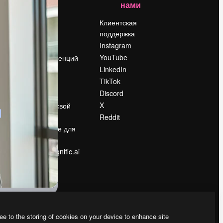
нами
Цены
о
О нас
Клиентская
поддержка
Reviews
Instagram
Вакансии
YouTube
Поиск тенденций
LinkedIn
Блог
TikTok
События
Discord
Slidesgo
ости
X
Продайте свой
контент
Reddit
в
Помещение для
прессы
Ищете magnific.ai
ee to the storing of cookies on your device to enhance site