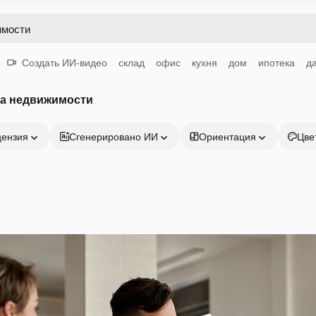
Создать ИИ-видео
склад
офис
кухня
дом
ипотека
д
ка недвижимости
цензия
Сгенерировано ИИ
Ориентация
Цве
Продукция
Начать