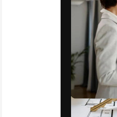
Креативная пл
ваших лучших 
подписчиков с
предприятий, а
Pусский