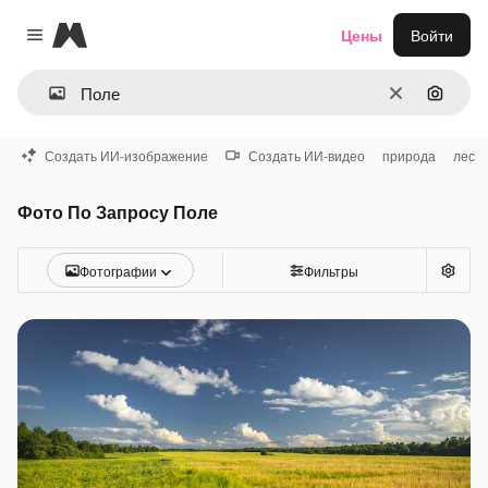
Magnific
Цены
Войти
Close menu
Очистить
Поиск 
Создать ИИ-изображение
Создать ИИ-видео
природа
лес
Фото По Запросу Поле
Фотографии
Фильтры