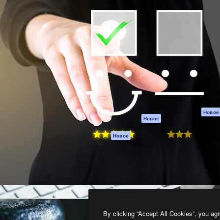
атформа для создания
Spaces
Academy
работ. Более 1 миллиона
ИИ-помощник
Документация п
реди креаторов,
Пакету ИИ
Генератор
гентств и студий.
изображений ИИ
Служба
поддержки
Генератор видео
ИИ
Условия и
положения
Генератор голоса
на основе ИИ
Политика
конфиденциальн
Стоковый контент
Оригиналы
MCP для
Новое
Новое
Claude/ChatGPT
Политика файло
cookie
Агенты
Новое
Центр доверия
API
Партнеры
Мобильное
приложение
Предприятие
Все инструменты
Magnific
By clicking “Accept All Cookies”, you agr