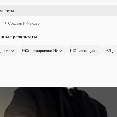
Создать ИИ-видео
енные результаты
цензия
Сгенерировано ИИ
Ориентация
Цве
Продукция
Начать