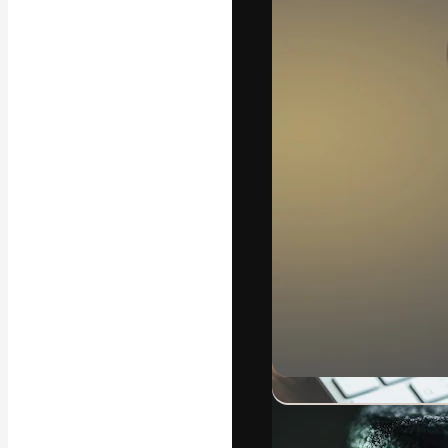
Креативная пл
ваших лучших 
подписчиков с
предприятий, а
Pусский