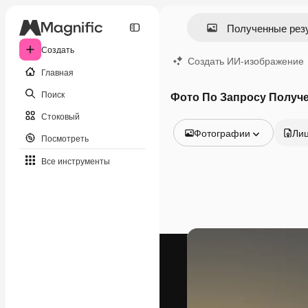
Создать
Создать ИИ-изображение
Главная
Поиск
Фото По Запросу Получ
Стоковый
Фотографии
Ли
Посмотреть
Все изображения
Все инструменты
Векторы
Иллюстрации
Фотографии
PSD
Шаблоны
Мокапы
Видео
Видеоролик
Моушн-дизайн
Видеошаблоны
Иконки
3D-модели
Шрифты