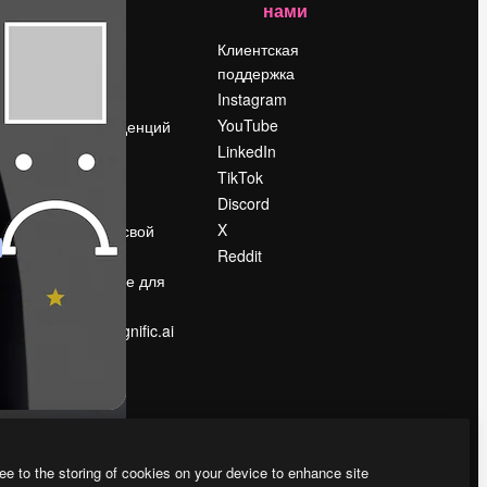
нами
Цены
о
О нас
Клиентская
поддержка
Reviews
Instagram
Вакансии
YouTube
Поиск тенденций
LinkedIn
Блог
TikTok
События
Discord
Slidesgo
ости
X
Продайте свой
контент
Reddit
в
Помещение для
прессы
Ищете magnific.ai
ee to the storing of cookies on your device to enhance site