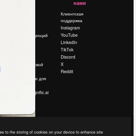
нами
Цены
о
О нас
Клиентская
поддержка
Reviews
Instagram
Вакансии
YouTube
Поиск тенденций
LinkedIn
Блог
TikTok
События
Discord
Slidesgo
ости
X
Продайте свой
контент
Reddit
в
Помещение для
прессы
Ищете magnific.ai
ee to the storing of cookies on your device to enhance site