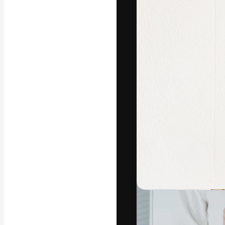
Креативная пл
ваших лучших 
подписчиков с
предприятий, а
Pусский