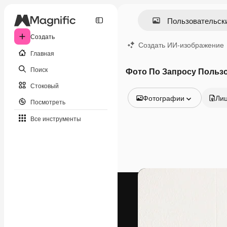
Создать
Создать ИИ-изображение
Главная
Поиск
Фото По Запросу Польз
Стоковый
Фотографии
Ли
Посмотреть
Все изображения
Все инструменты
Векторы
Иллюстрации
Фотографии
PSD
Шаблоны
Мокапы
Видео
Видеоролик
Моушн-дизайн
Видеошаблоны
Иконки
3D-модели
Шрифты