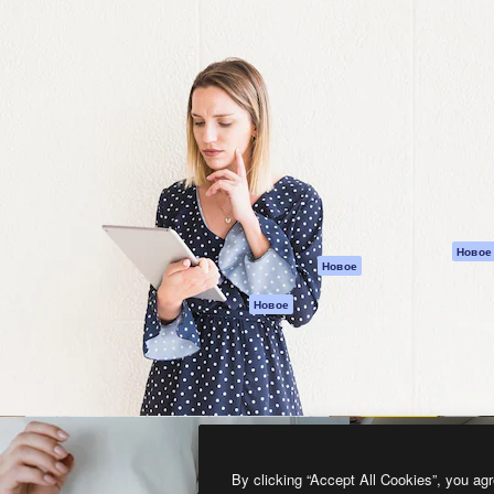
атформа для создания
Spaces
Academy
работ. Более 1 миллиона
ИИ-помощник
Документация п
реди креаторов,
Пакету ИИ
Генератор
гентств и студий.
изображений ИИ
Служба
поддержки
Генератор видео
ИИ
Условия и
положения
Генератор голоса
на основе ИИ
Политика
конфиденциальн
Стоковый контент
Оригиналы
MCP для
Новое
Новое
Claude/ChatGPT
Политика файло
cookie
Агенты
Новое
Центр доверия
API
Партнеры
Мобильное
приложение
Предприятие
Все инструменты
Magnific
By clicking “Accept All Cookies”, you agr