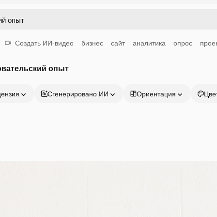
Создать ИИ-видео
бизнес
сайт
аналитика
опрос
прое
овательский опыт
цензия
Сгенерировано ИИ
Ориентация
Цве
Продукция
Начать