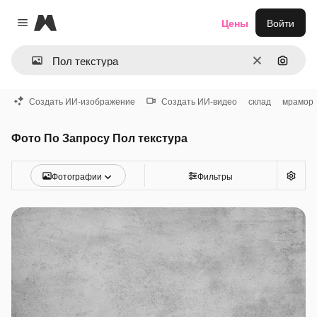
Magnific
Цены
Войти
Close menu
Очистить
Поиск 
Создать ИИ-изображение
Создать ИИ-видео
склад
мрамор
Фото По Запросу Пол текстура
Фотографии
Фильтры