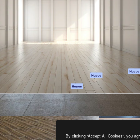
атформа для создания
Spaces
Academy
работ. Более 1 миллиона
ИИ-помощник
Документация п
реди креаторов,
Пакету ИИ
Генератор
гентств и студий.
изображений ИИ
Служба
поддержки
Генератор видео
ИИ
Условия и
положения
Генератор голоса
на основе ИИ
Политика
конфиденциальн
Стоковый контент
Оригиналы
MCP для
Новое
Новое
Claude/ChatGPT
Политика файло
cookie
Агенты
Новое
Центр доверия
API
Партнеры
Мобильное
приложение
Предприятие
Все инструменты
Magnific
By clicking “Accept All Cookies”, you agr