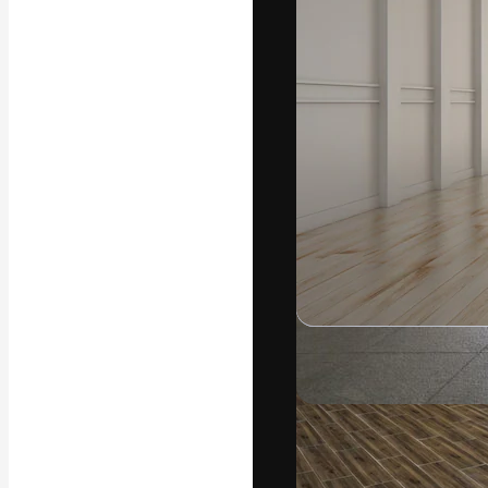
Креативная пл
ваших лучших 
подписчиков с
предприятий, а
Pусский