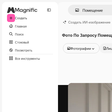
Создать
Создать ИИ-изображение
Главная
Поиск
Фото По Запросу Помещ
Стоковый
Фотографии
Ли
Посмотреть
Все изображения
Все инструменты
Векторы
Иллюстрации
Фотографии
PSD
Шаблоны
Мокапы
Видео
Видеоролик
Моушн-дизайн
Видеошаблоны
Иконки
3D-модели
Шрифты