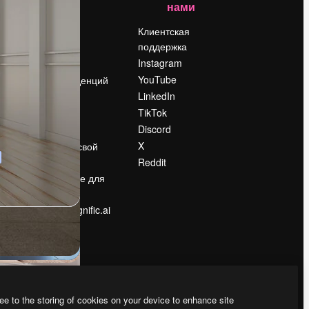
нами
Цены
о
О нас
Клиентская
поддержка
Reviews
Instagram
Вакансии
YouTube
Поиск тенденций
LinkedIn
Блог
TikTok
События
Discord
Slidesgo
ости
X
Продайте свой
контент
Reddit
в
Помещение для
прессы
Ищете magnific.ai
ee to the storing of cookies on your device to enhance site