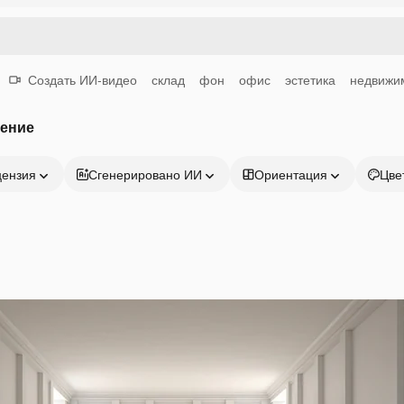
Создать ИИ-видео
склад
фон
офис
эстетика
недвижи
ение
цензия
Сгенерировано ИИ
Ориентация
Цве
Продукция
Начать