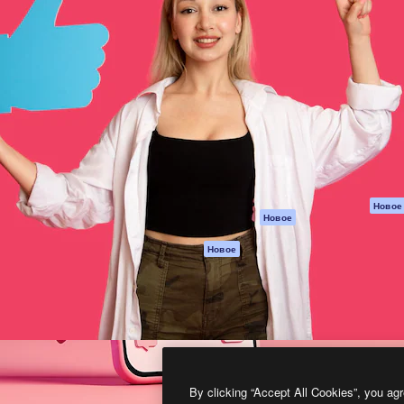
атформа для создания
Spaces
Academy
работ. Более 1 миллиона
ИИ-помощник
Документация п
реди креаторов,
Пакету ИИ
Генератор
гентств и студий.
изображений ИИ
Служба
поддержки
Генератор видео
ИИ
Условия и
положения
Генератор голоса
на основе ИИ
Политика
конфиденциальн
Стоковый контент
Оригиналы
MCP для
Новое
Новое
Claude/ChatGPT
Политика файло
cookie
Агенты
Новое
Центр доверия
API
Партнеры
Мобильное
приложение
Предприятие
Все инструменты
Magnific
By clicking “Accept All Cookies”, you agr