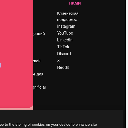
нами
Цены
о
О нас
Клиентская
поддержка
Reviews
Instagram
Вакансии
YouTube
Поиск тенденций
LinkedIn
Блог
TikTok
События
Discord
Slidesgo
ости
X
Продайте свой
контент
Reddit
в
Помещение для
прессы
Ищете magnific.ai
ee to the storing of cookies on your device to enhance site