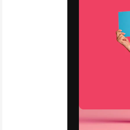
Креативная пл
ваших лучших 
подписчиков с
предприятий, а
Pусский