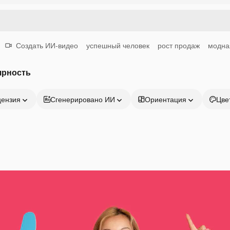
Создать ИИ-видео
успешный человек
рост продаж
модна
ярность
цензия
Сгенерировано ИИ
Ориентация
Цве
Продукция
Начать