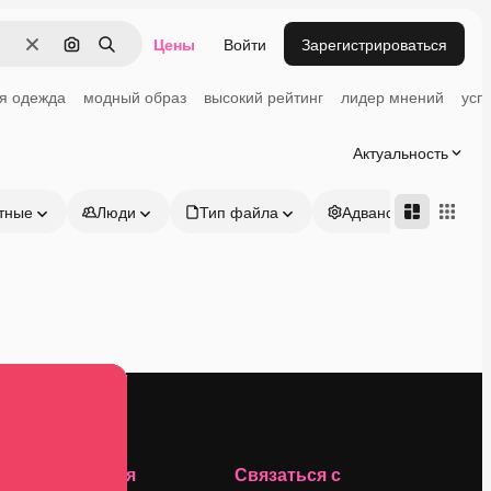
Цены
Войти
Зарегистрироваться
Очистить
Поиск по изображению
Поиск
я одежда
модный образ
высокий рейтинг
лидер мнений
усп
Актуальность
тные
Люди
Тип файла
Адвансд
Компания
Связаться с