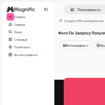
Создать
Создать ИИ-изображение
Главная
Поиск
Фото По Запросу Попул
Стоковый
Фотографии
Ли
Посмотреть
Все изображения
Все инструменты
Векторы
Иллюстрации
Фотографии
PSD
Шаблоны
Мокапы
Видео
Видеоролик
Моушн-дизайн
Видеошаблоны
Иконки
3D-модели
Шрифты