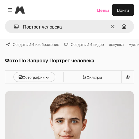
Magnific
Цены
Войти
Close menu
Очистить
Поиск 
Создать ИИ-изображение
Создать ИИ-видео
девушка
мужч
Фото По Запросу Портрет человека
Фотографии
Фильтры