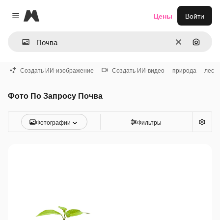
Magnific
Цены
Войти
Close menu
Очистить
Поиск 
Создать ИИ-изображение
Создать ИИ-видео
природа
лес
Фото По Запросу Почва
Фотографии
Фильтры