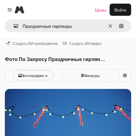
Magnific
Цены
Войти
Close menu
Очистить
Поиск 
Создать ИИ-изображение
Создать ИИ-видео
Фото По Запросу Праздничные гирлянды
Фотографии
Фильтры