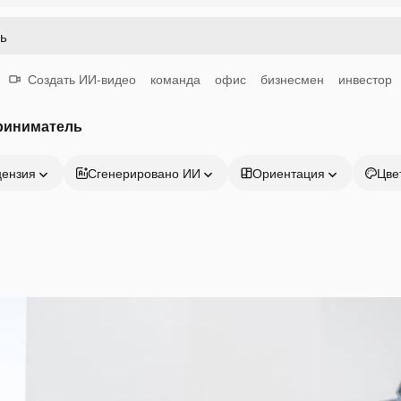
Создать ИИ-видео
команда
офис
бизнесмен
инвестор
риниматель
цензия
Сгенерировано ИИ
Ориентация
Цве
Продукция
Начать