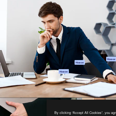
атформа для создания
Spaces
Academy
работ. Более 1 миллиона
ИИ-помощник
Документация п
реди креаторов,
Пакету ИИ
Генератор
гентств и студий.
изображений ИИ
Служба
поддержки
Генератор видео
ИИ
Условия и
положения
Генератор голоса
на основе ИИ
Политика
конфиденциальн
Стоковый контент
Оригиналы
MCP для
Новое
Новое
Claude/ChatGPT
Политика файло
cookie
Агенты
Новое
Центр доверия
API
Партнеры
Мобильное
приложение
Предприятие
Все инструменты
Magnific
By clicking “Accept All Cookies”, you agr