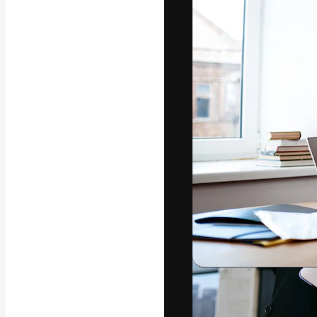
Креативная пл
ваших лучших 
подписчиков с
предприятий, а
Pусский