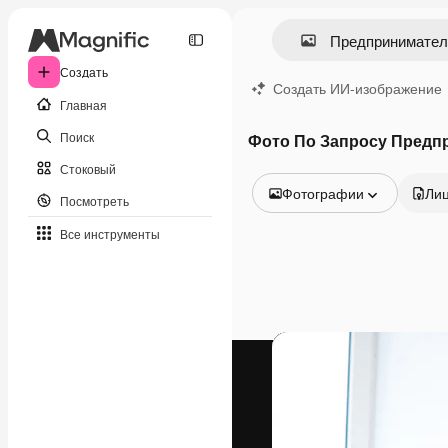
Создать
Создать ИИ-изображение
Главная
Поиск
Фото По Запросу Предп
Стоковый
Фотографии
Ли
Посмотреть
Все изображения
Все инструменты
Векторы
Иллюстрации
Фотографии
PSD
Шаблоны
Мокапы
Видео
Видеоролик
Моушн-дизайн
Видеошаблоны
Иконки
3D-модели
Шрифты