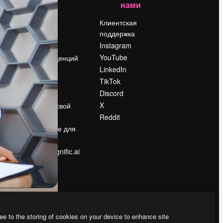
нами
Цены
о
О нас
Клиентская
поддержка
Reviews
Instagram
Вакансии
YouTube
Поиск тенденций
LinkedIn
Блог
TikTok
События
Discord
Slidesgo
ости
X
Продайте свой
контент
Reddit
в
Помещение для
прессы
Ищете magnific.ai
ee to the storing of cookies on your device to enhance site