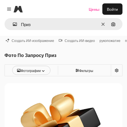
Magnific
Цены
Войти
Close menu
Очистить
Поиск 
Создать ИИ-изображение
Создать ИИ-видео
рукопожатие
п
Фото По Запросу Приз
Фотографии
Фильтры