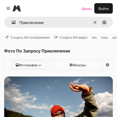
Magnific
Цены
Войти
Close menu
Очистить
Поиск 
Создать ИИ-изображение
Создать ИИ-видео
лес
горы
це
Фото По Запросу Приключение
Фотографии
Фильтры