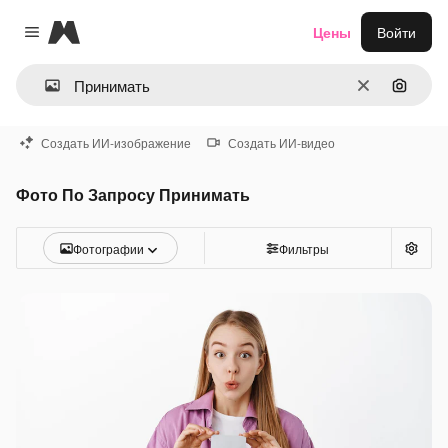
Magnific
Цены
Войти
Close menu
Очистить
Поиск 
Создать ИИ-изображение
Создать ИИ-видео
Фото По Запросу Принимать
Фотографии
Фильтры