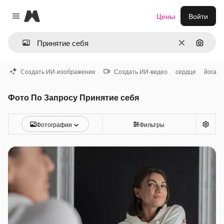
Magnific
Цены
Войти
Close menu
Очистить
Поиск 
Создать ИИ-изображение
Создать ИИ-видео
сердце
йога
Фото По Запросу Принятие себя
Фотографии
Фильтры