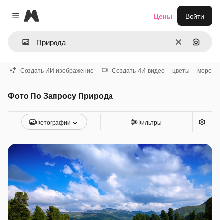
Magnific
Цены
Войти
Close menu
Очистить
Поиск 
Создать ИИ-изображение
Создать ИИ-видео
цветы
море
Фото По Запросу Природа
Фотографии
Фильтры