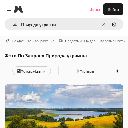
Magnific
Цены
Войти
Close menu
Очистить
Поиск 
Создать ИИ-изображение
Создать ИИ-видео
полевые цветы
Фото По Запросу Природа украины
Фотографии
Фильтры