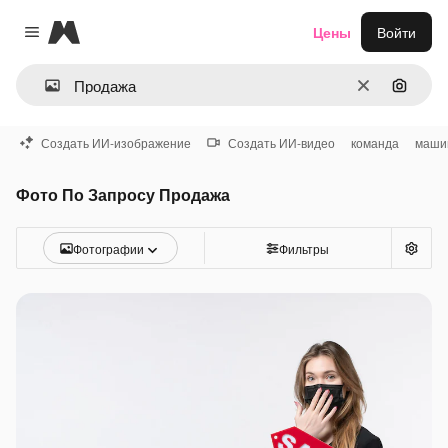
Magnific
Цены
Войти
Close menu
Очистить
Поиск 
Создать ИИ-изображение
Создать ИИ-видео
команда
маши
Фото По Запросу Продажа
Фотографии
Фильтры