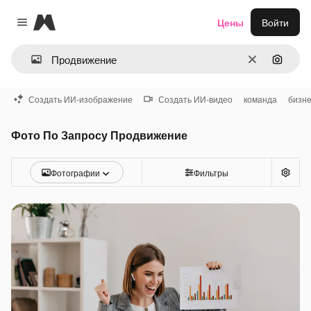
Magnific
Цены
Войти
Close menu
Очистить
Поиск 
Создать ИИ-изображение
Создать ИИ-видео
команда
бизн
Фото По Запросу Продвижение
Фотографии
Фильтры