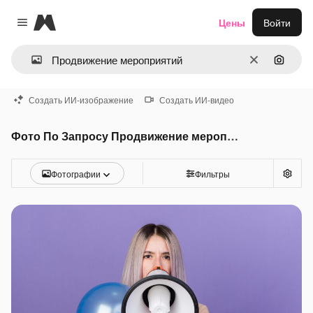
Magnific
Цены
Войти
Close menu
Очистить
Поиск 
Создать ИИ-изображение
Создать ИИ-видео
Фото По Запросу Продвижение мероприятий
Фотографии
Фильтры